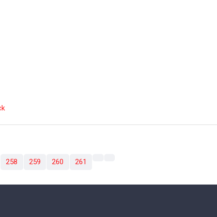
ck
258
259
260
261