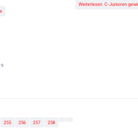
Weiterlesen: C-Junioren gew
s
:9
255
256
257
258