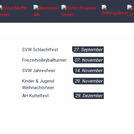
Nächste Termine
SVW Schlachtfest
27. September
Freizeitvolleyballturnier
07. November
SVW Jahresfeier
14. November
Kinder & Jugend
29. November
Weihnachtsfeier
AH Kuttelfest
29. Dezember