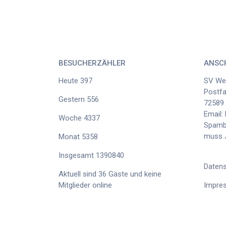
BESUCHERZÄHLER
ANSC
Heute
397
SV Wes
Postf
Gestern
556
72589
Email:
Woche
4337
Spambo
muss J
Monat
5358
Insgesamt
1390840
Datens
Aktuell sind 36 Gäste und keine
Impre
Mitglieder online