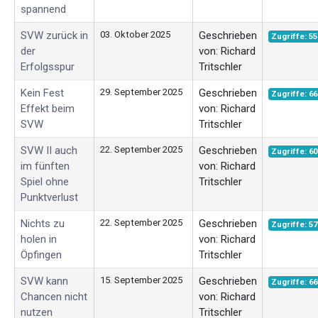
spannend
SVW zurück in
03. Oktober 2025
Geschrieben
Zugriffe: 55
der
von: Richard
Erfolgsspur
Tritschler
Kein Fest
29. September 2025
Geschrieben
Zugriffe: 66
Effekt beim
von: Richard
SVW
Tritschler
SVW II auch
22. September 2025
Geschrieben
Zugriffe: 60
im fünften
von: Richard
Spiel ohne
Tritschler
Punktverlust
Nichts zu
22. September 2025
Geschrieben
Zugriffe: 57
holen in
von: Richard
Öpfingen
Tritschler
SVW kann
15. September 2025
Geschrieben
Zugriffe: 66
Chancen nicht
von: Richard
nutzen
Tritschler