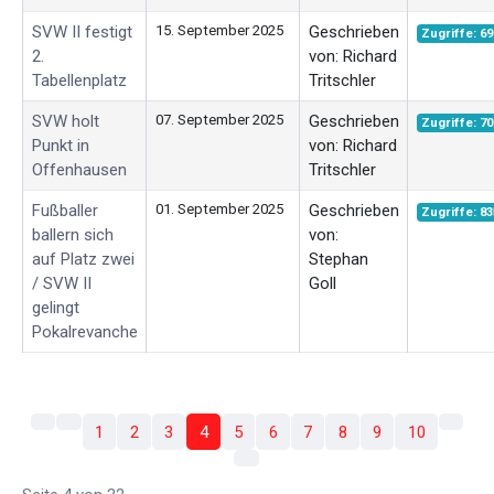
SVW II festigt
15. September 2025
Geschrieben
Zugriffe: 69
2.
von: Richard
Tabellenplatz
Tritschler
SVW holt
07. September 2025
Geschrieben
Zugriffe: 70
Punkt in
von: Richard
Offenhausen
Tritschler
Fußballer
01. September 2025
Geschrieben
Zugriffe: 83
ballern sich
von:
auf Platz zwei
Stephan
/ SVW II
Goll
gelingt
Pokalrevanche
1
2
3
4
5
6
7
8
9
10