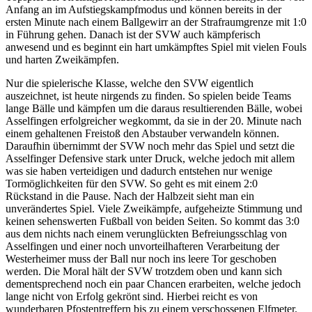
Anfang an im Aufstiegskampfmodus und können bereits in der
ersten Minute nach einem Ballgewirr an der Strafraumgrenze mit 1:0
in Führung gehen. Danach ist der SVW auch kämpferisch
anwesend und es beginnt ein hart umkämpftes Spiel mit vielen Fouls
und harten Zweikämpfen.
Nur die spielerische Klasse, welche den SVW eigentlich
auszeichnet, ist heute nirgends zu finden. So spielen beide Teams
lange Bälle und kämpfen um die daraus resultierenden Bälle, wobei
Asselfingen erfolgreicher wegkommt, da sie in der 20. Minute nach
einem gehaltenen Freistoß den Abstauber verwandeln können.
Daraufhin übernimmt der SVW noch mehr das Spiel und setzt die
Asselfinger Defensive stark unter Druck, welche jedoch mit allem
was sie haben verteidigen und dadurch entstehen nur wenige
Tormöglichkeiten für den SVW. So geht es mit einem 2:0
Rückstand in die Pause. Nach der Halbzeit sieht man ein
unverändertes Spiel. Viele Zweikämpfe, aufgeheizte Stimmung und
keinen sehenswerten Fußball von beiden Seiten. So kommt das 3:0
aus dem nichts nach einem verunglückten Befreiungsschlag von
Asselfingen und einer noch unvorteilhafteren Verarbeitung der
Westerheimer muss der Ball nur noch ins leere Tor geschoben
werden. Die Moral hält der SVW trotzdem oben und kann sich
dementsprechend noch ein paar Chancen erarbeiten, welche jedoch
lange nicht von Erfolg gekrönt sind. Hierbei reicht es von
wunderbaren Pfostentreffern bis zu einem verschossenen Elfmeter.