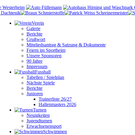
Verein
Galerie
Berichte
Grußwort
Mitgliedsantrag & Satzung & Dokumente
Feiern im Sportheim
Unsere Sponsoren
90 Jahre
Impressum
Fussball
Tabellen / Spielplan
Nächste Spiele
Berichte
Junioren
Trainerliste 26/27
Hallenmasters 2026
Turnen
Neuigkeiten
Jugendturnen
Erwachsenensport
Schwimmen