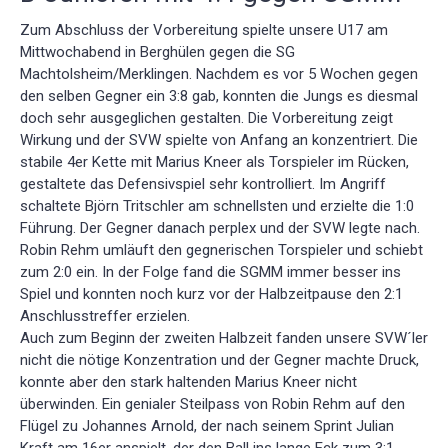
Zum Abschluss der Vorbereitung spielte unsere U17 am
Mittwochabend in Berghülen gegen die SG
Machtolsheim/Merklingen. Nachdem es vor 5 Wochen gegen
den selben Gegner ein 3:8 gab, konnten die Jungs es diesmal
doch sehr ausgeglichen gestalten. Die Vorbereitung zeigt
Wirkung und der SVW spielte von Anfang an konzentriert. Die
stabile 4er Kette mit Marius Kneer als Torspieler im Rücken,
gestaltete das Defensivspiel sehr kontrolliert. Im Angriff
schaltete Björn Tritschler am schnellsten und erzielte die 1:0
Führung. Der Gegner danach perplex und der SVW legte nach.
Robin Rehm umläuft den gegnerischen Torspieler und schiebt
zum 2:0 ein. In der Folge fand die SGMM immer besser ins
Spiel und konnten noch kurz vor der Halbzeitpause den 2:1
Anschlusstreffer erzielen.
Auch zum Beginn der zweiten Halbzeit fanden unsere SVW´ler
nicht die nötige Konzentration und der Gegner machte Druck,
konnte aber den stark haltenden Marius Kneer nicht
überwinden. Ein genialer Steilpass von Robin Rehm auf den
Flügel zu Johannes Arnold, der nach seinem Sprint Julian
Kraft am 16er anspielt, der den Ball ins lange Eck zum 3:1