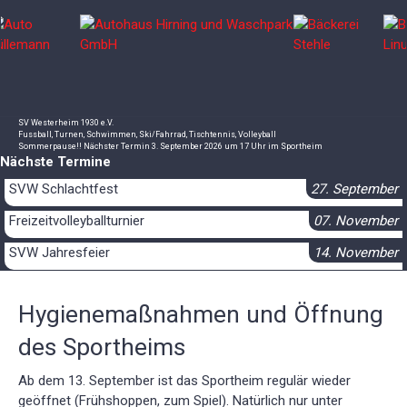
SV Westerheim 1930 e.V.
Fussball, Turnen, Schwimmen, Ski/Fahrrad, Tischtennis, Volleyball
Sommerpause!! Nächster Termin 3. September 2026 um 17 Uhr im Sportheim
Nächste Termine
SVW Schlachtfest
27. September
Freizeitvolleyballturnier
07. November
SVW Jahresfeier
14. November
Kinder & Jugend Weihnachtsfeier
29. November
Hygienemaßnahmen und Öffnung
AH Kuttelfest
29. Dezember
des Sportheims
Ab dem 13. September ist das Sportheim regulär wieder
geöffnet (Frühshoppen, zum Spiel). Natürlich nur unter