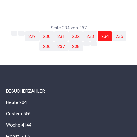
Seite 234 von 297
229
230
231
232
233
234
235
236
237
238
BESUCHERZÄHLER
Heute
204
Gestern
556
Woche
4144
Monat
5165