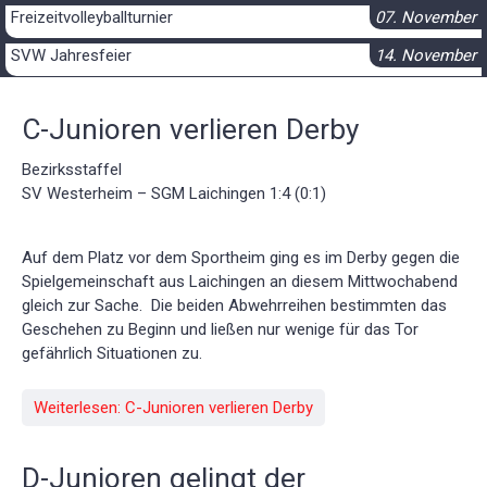
Freizeitvolleyballturnier
07. November
SVW Jahresfeier
14. November
Kinder & Jugend Weihnachtsfeier
29. November
C-Junioren verlieren Derby
AH Kuttelfest
29. Dezember
Bezirksstaffel
SV Westerheim – SGM Laichingen 1:4 (0:1)
Auf dem Platz vor dem Sportheim ging es im Derby gegen die
Spielgemeinschaft aus Laichingen an diesem Mittwochabend
gleich zur Sache. Die beiden Abwehrreihen bestimmten das
Geschehen zu Beginn und ließen nur wenige für das Tor
gefährlich Situationen zu.
Weiterlesen: C-Junioren verlieren Derby
D-Junioren gelingt der