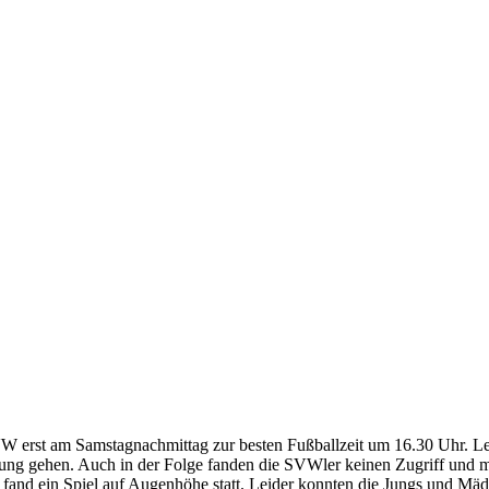
 erst am Samstagnachmittag zur besten Fußballzeit um 16.30 Uhr. Leide
hrung gehen. Auch in der Folge fanden die SVWler keinen Zugriff und 
n fand ein Spiel auf Augenhöhe statt. Leider konnten die Jungs und M