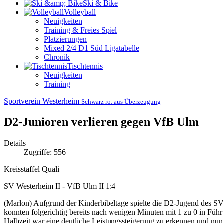
Ski & Bike
Volleyball
Neuigkeiten
Training & Freies Spiel
Platzierungen
Mixed 2/4 D1 Süd Ligatabelle
Chronik
Tischtennis
Neuigkeiten
Training
Sportverein Westerheim
Schwarz rot aus Überzeugung
D2-Junioren verlieren gegen VfB Ulm
Details
Zugriffe: 556
Kreisstaffel Quali
SV Westerheim II - VfB Ulm II 1:4
(Marlon) Aufgrund der Kinderbibeltage spielte die D2-Jugend des SVW
konnten folgerichtig bereits nach wenigen Minuten mit 1 zu 0 in Fü
Halbzeit war eine deutliche Leistungssteigerung zu erkennen und nu