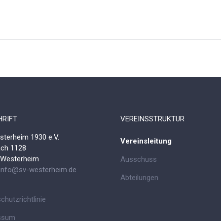
 HallenMasters
RIFT
VEREINSSTRUKTUR
terheim 1930 e.V.
Vereinsleitung
ach 1128
 Westerheim
Ausschuss
info@sv-westerheim.de
Abteilungen
chutzrichtlinie
ssum