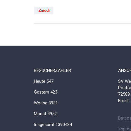
Vorheriger Beitrag: Bambinis mit Spaß und Freude beim
Zurück
BESUCHERZÄHLER
ANSCH
Heute
547
SV Wes
Postf
Gestern
423
72589
Email:
Woche
3931
Monat
4952
Datens
Insgesamt
1390434
Impre