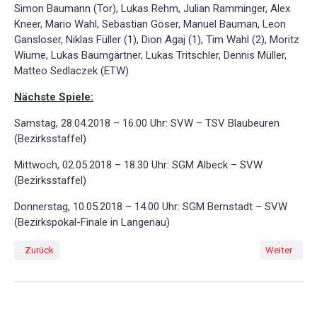
Simon Baumann (Tor), Lukas Rehm, Julian Ramminger, Alex
Kneer, Mario Wahl, Sebastian Göser, Manuel Bauman, Leon
Gansloser, Niklas Füller (1), Dion Agaj (1), Tim Wahl (2), Moritz
Wiume, Lukas Baumgärtner, Lukas Tritschler, Dennis Müller,
Matteo Sedlaczek (ETW)
Nächste Spiele:
Samstag, 28.04.2018 – 16.00 Uhr: SVW – TSV Blaubeuren
(Bezirksstaffel)
Mittwoch, 02.05.2018 – 18.30 Uhr: SGM Albeck – SVW
(Bezirksstaffel)
Donnerstag, 10.05.2018 – 14.00 Uhr: SGM Bernstadt – SVW
(Bezirkspokal-Finale in Langenau)
Vorheriger Beitrag: SV Westerheim B-Junioren mit starker ersten Halbzei
Nächster Bei
Zurück
Weiter