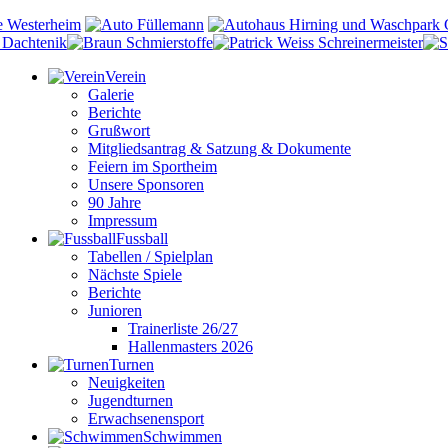
Verein
Galerie
Berichte
Grußwort
Mitgliedsantrag & Satzung & Dokumente
Feiern im Sportheim
Unsere Sponsoren
90 Jahre
Impressum
Fussball
Tabellen / Spielplan
Nächste Spiele
Berichte
Junioren
Trainerliste 26/27
Hallenmasters 2026
Turnen
Neuigkeiten
Jugendturnen
Erwachsenensport
Schwimmen