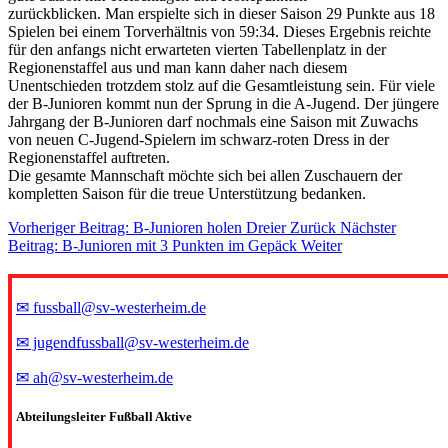
zurückblicken. Man erspielte sich in dieser Saison 29 Punkte aus 18
Spielen bei einem Torverhältnis von 59:34. Dieses Ergebnis reichte
für den anfangs nicht erwarteten vierten Tabellenplatz in der
Regionenstaffel aus und man kann daher nach diesem
Unentschieden trotzdem stolz auf die Gesamtleistung sein. Für viele
der B-Junioren kommt nun der Sprung in die A-Jugend. Der jüngere
Jahrgang der B-Junioren darf nochmals eine Saison mit Zuwachs
von neuen C-Jugend-Spielern im schwarz-roten Dress in der
Regionenstaffel auftreten.
Die gesamte Mannschaft möchte sich bei allen Zuschauern der
kompletten Saison für die treue Unterstützung bedanken.
Vorheriger Beitrag: B-Junioren holen Dreier
Zurück
Nächster
Beitrag: B-Junioren mit 3 Punkten im Gepäck
Weiter
✉ fussball@sv-westerheim.de
✉ jugendfussball@sv-westerheim.de
✉ ah@sv-westerheim.de
Abteilungsleiter Fußball Aktive