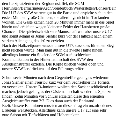
den Letztplatzierten der Regionenstaffel, die SGM
Herrlingen/Bermaringen/Asch/Sonderbuch/Westerstetten/Lonsee/Beim
Die U17 des SVW startete gut in die Partie und erspielte sich in den
ersten Minuten große Chancen, die allerdings nicht im Tor landen
wollten. Die Gäste kamen nach 20 Minuten immer mehr in das Spiel
hinein und erhielten wegen kleinerer Fehler der Hausherren große
Chancen. Die spielerisch stärkere Mannschaft war aber unsere U17
und somit gelang es Jonas Siehler kurz vor der Halbzeit nach einem
starken Alleingang das 1:0 zu erzielen.
Nach der Halbzeitpause wusste unsere U17, dass dies für einen Sieg
nicht reichen würde. Man kam gut in die zweite Hälfte hinein,
allerdings konnte ein Spieler der SGM nach schlechter
Kommunikation in der Hintermannschaft des SVW den
Ausgleichstreffer erzielen. Die Köpfe blieben weiter oben und
unsere SVW`ler drückten auf den Führungstreffer.
Schon sechs Minuten nach dem Gegentreffer gelang es wiederum
Jonas Siehler einen Freistoß kurz vor dem Sechzehner ins Tornetz
zu versenken. Unsere B-Junioren wollten den Sack anschließend zu
machen; jedoch gelang es der Gästemannschaft wieder ins Spiel zu
finden. Zehn Minuten vor Schluss erzielten diese den erneuten
Ausgleichstreffer zum 2:2. Dies dann auch der Endstand.
Fazit: Unsere B-Junioren mussten an diesem Tag ein unzufriedenes
Ergebnis wegstecken. Allerdings kann unsere U17 auf eine sehr
gute Saison mit Tiefschlägen und Höhepunkten