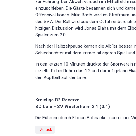
zur Führung. Der Abwehrversuch im Mittelfeld miss
einzuschieben. Die Gäste besannen sich und kamen 
Offensivaktionen. Mika Barth wird im Strafraum uns
des SVW. Der Ball wird aus dem Gefahrenbereich be
hitzigen Diskussion wird Jonas Blaha mit dem Ellbo
Spieler zum 2:0.
Nach der Halbzeitpause kamen die
Älb‘ler
besser in
Schiedsrichter mit dem immer hitzigeren Spiel und
In den letzten 10 Minuten drückte der Sportverei
erzielte Robin Rehm das 1:2 und darauf gelang Eli
den Kopfball auf der Linie.
Kreisliga B2 Reserve
SC Lehr - SV Westerheim 2:1 (0:1)
Die Führung durch Florian Bohnacker nach einer Vie
Vorheriger Beitrag: Der SC Staig das glücklichere Team
Zurück