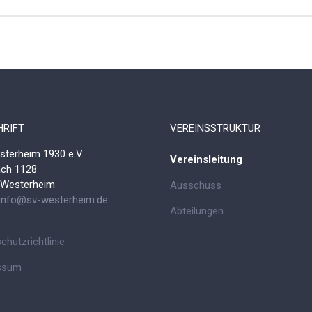
RIFT
VEREINSSTRUKTUR
terheim 1930 e.V.
Vereinsleitung
ach 1128
 Westerheim
Ausschuss
info@sv-westerheim.de
Abteilungen
chutzrichtlinie
ssum