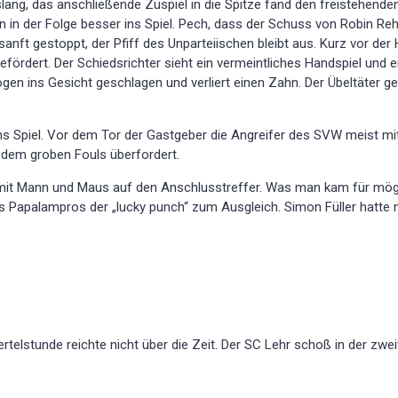
lang, das anschließende Zuspiel in die Spitze fand den freistehenden
in der Folge besser ins Spiel. Pech, dass der Schuss von Robin Rehm
anft gestoppt, der Pfiff des Unparteiischen bleibt aus. Kurz vor der 
fördert. Der Schiedsrichter sieht ein vermeintliches Handspiel und e
gen ins Gesicht geschlagen und verliert einen Zahn. Der Übeltäter ge
s Spiel. Vor dem Tor der Gastgeber die Angreifer des SVW meist mit
 dem groben Fouls überfordert.
n mit Mann und Maus auf den Anschlusstreffer. Was man kam für mögli
as Papalampros der „lucky punch“ zum Ausgleich. Simon Füller hatte 
rtelstunde reichte nicht über die Zeit. Der SC Lehr schoß in der zwe