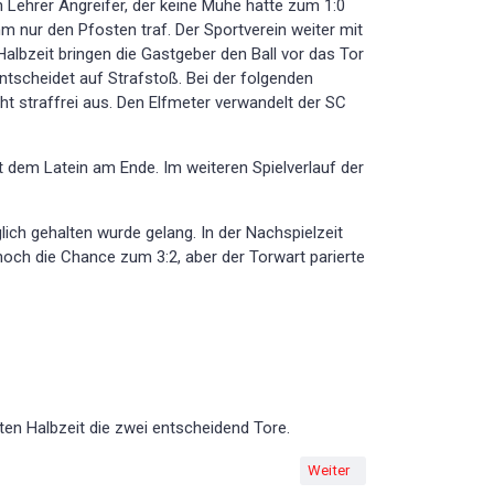
 Lehrer Angreifer, der keine Mühe hatte zum 1:0
 nur den Pfosten traf. Der Sportverein weiter mit
Halbzeit bringen die Gastgeber den Ball vor das Tor
ntscheidet auf Strafstoß. Bei der folgenden
ht straffrei aus. Den Elfmeter verwandelt der SC
 dem Latein am Ende. Im weiteren Spielverlauf der
ch gehalten wurde gelang. In der Nachspielzeit
noch die Chance zum 3:2, aber der Torwart parierte
iten Halbzeit die zwei entscheidend Tore.
Nächster Beitrag: Heimpleite 
Weiter