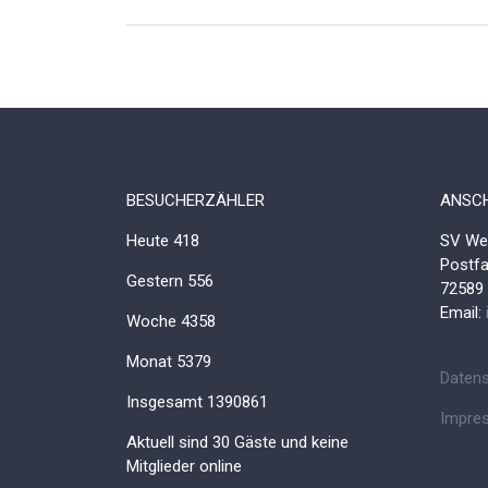
BESUCHERZÄHLER
ANSCH
Heute
418
SV Wes
Postf
Gestern
556
72589
Email:
Woche
4358
Monat
5379
Datens
Insgesamt
1390861
Impre
Aktuell sind 30 Gäste und keine
Mitglieder online