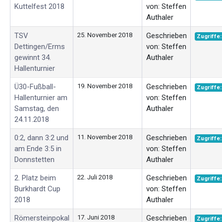
Kuttelfest 2018
von: Steffen
Authaler
TSV
25. November 2018
Geschrieben
Zugriffe:
Dettingen/Erms
von: Steffen
gewinnt 34.
Authaler
Hallenturnier
Ü30-Fußball-
19. November 2018
Geschrieben
Zugriffe:
Hallenturnier am
von: Steffen
Samstag, den
Authaler
24.11.2018
0:2, dann 3:2 und
11. November 2018
Geschrieben
Zugriffe:
am Ende 3:5 in
von: Steffen
Donnstetten
Authaler
2. Platz beim
22. Juli 2018
Geschrieben
Zugriffe:
Burkhardt Cup
von: Steffen
2018
Authaler
Römersteinpokal
17. Juni 2018
Geschrieben
Zugriffe: