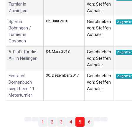
Turnier in
von: Steffen
Zainingen
Authaler
Spiel in
02. Juni 2018
Geschrieben
Zugriffe:
Böhringen /
von: Steffen
Turnier in
Authaler
Gosbach
5. Platz für die
04. März 2018
Geschrieben
Zugriffe:
AH in Nellingen
von: Steffen
Authaler
Eintracht
30. Dezember 2017
Geschrieben
Zugriffe:
Dornenbuch
von: Steffen
siegt beim 11-
Authaler
Meterturnier
1
2
3
4
5
6