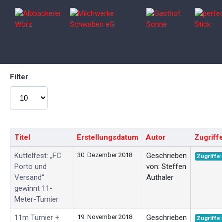
Filter
Anzeige #
Titel
Erstellungsdatum
Autor
Zugriff
Kuttelfest: „FC
30. Dezember 2018
Geschrieben
Zugriffe:
Porto und
von: Steffen
Versand“
Authaler
gewinnt 11-
Meter-Turnier
11m Turnier +
19. November 2018
Geschrieben
Zugriffe: