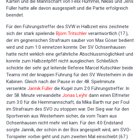
Karten und die Mannschaft von Felix Hummel, Niklas und Jens
Füller hatte alle davon ausgespielt und die Partie erfolgreich
beendet.
Für den Führungstreffer des SVW in Halbzeit eins zeichnete
sich der stark spielende
Björn Tritschler
verantwortlich (17.),
der im gegnerischen Strafraum sauber von Max Göser bedient
wird und zum 1:0 einnetzen konnte. Der SV Ochsenhausen
hatte nicht wirklich eine gefährliche Abschlussmöglichkeit und
konnte zum Halbzeitpfiff nicht ausgleichen. Schließlich
schickte der sehr gut leitende Referee Marcel Kutschker beide
Teams mit der knappen Führung für den SV Westerheim in die
Kabinen. Gleich nach der Pause in der 48. Spielminute
versenkte
Jannik Füller
die Kugel zum 2:0 Führungstreffer. In
der 58. Minute verwandelte
Jonas Leyhr
dann einen Elfmeter
zum 3:0 für die Heimmannschaft, da Mika Barth nur per Foul
im Strafraum des SVO zu stoppen war. Der Sieg war für den
Sportverein aus Westerheim sicher, da vom Team aus
Ochsenhausen nicht mehr viel kam. Für den 4:0 Endstand
sorgte Jannik, der schön in der Box angespielt wird, am SVO-
Torspieler vorbei geht und zum zweiten Mal einschiebt (67.).