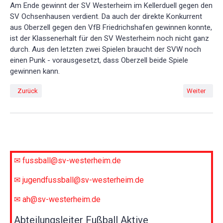
Am Ende gewinnt der SV Westerheim im Kellerduell gegen den
SV Ochsenhausen verdient. Da auch der direkte Konkurrent
aus Oberzell gegen den VfB Friedrichshafen gewinnen konnte,
ist der Klassenerhalt für den SV Westerheim noch nicht ganz
durch. Aus den letzten zwei Spielen braucht der SVW noch
einen Punk - vorausgesetzt, dass Oberzell beide Spiele
gewinnen kann.
Vorheriger Beitrag: A-Junioren mit 5:1 gegen Baltringen
Nächster Bei
Zurück
Weiter
✉ fussball@sv-westerheim.de
✉ jugendfussball@sv-westerheim.de
✉ ah@sv-westerheim.de
Abteilungsleiter Fußball Aktive