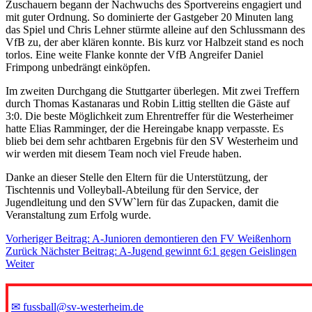
Zuschauern begann der Nachwuchs des Sportvereins engagiert und
mit guter Ordnung. So dominierte der Gastgeber 20 Minuten lang
das Spiel und Chris Lehner stürmte alleine auf den Schlussmann des
VfB zu, der aber klären konnte. Bis kurz vor Halbzeit stand es noch
torlos. Eine weite Flanke konnte der VfB Angreifer Daniel
Frimpong unbedrängt einköpfen.
Im zweiten Durchgang die Stuttgarter überlegen. Mit zwei Treffern
durch Thomas Kastanaras und Robin Littig stellten die Gäste auf
3:0. Die beste Möglichkeit zum Ehrentreffer für die Westerheimer
hatte Elias Ramminger, der die Hereingabe knapp verpasste. Es
blieb bei dem sehr achtbaren Ergebnis für den SV Westerheim und
wir werden mit diesem Team noch viel Freude haben.
Danke an dieser Stelle den Eltern für die Unterstützung, der
Tischtennis und Volleyball-Abteilung für den Service, der
Jugendleitung und den SVW`lern für das Zupacken, damit die
Veranstaltung zum Erfolg wurde.
Vorheriger Beitrag: A-Junioren demontieren den FV Weißenhorn
Zurück
Nächster Beitrag: A-Jugend gewinnt 6:1 gegen Geislingen
Weiter
✉ fussball@sv-westerheim.de