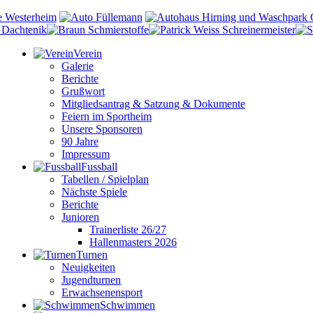
Verein
Galerie
Berichte
Grußwort
Mitgliedsantrag & Satzung & Dokumente
Feiern im Sportheim
Unsere Sponsoren
90 Jahre
Impressum
Fussball
Tabellen / Spielplan
Nächste Spiele
Berichte
Junioren
Trainerliste 26/27
Hallenmasters 2026
Turnen
Neuigkeiten
Jugendturnen
Erwachsenensport
Schwimmen