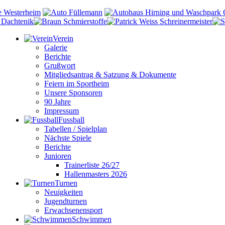
Verein
Galerie
Berichte
Grußwort
Mitgliedsantrag & Satzung & Dokumente
Feiern im Sportheim
Unsere Sponsoren
90 Jahre
Impressum
Fussball
Tabellen / Spielplan
Nächste Spiele
Berichte
Junioren
Trainerliste 26/27
Hallenmasters 2026
Turnen
Neuigkeiten
Jugendturnen
Erwachsenensport
Schwimmen