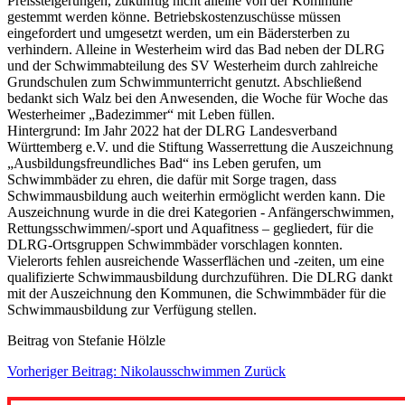
Preissteigerungen, zukünftig nicht alleine von der Kommune
gestemmt werden könne. Betriebskostenzuschüsse müssen
eingefordert und umgesetzt werden, um ein Bädersterben zu
verhindern. Alleine in Westerheim wird das Bad neben der DLRG
und der Schwimmabteilung des SV Westerheim durch zahlreiche
Grundschulen zum Schwimmunterricht genutzt. Abschließend
bedankt sich Walz bei den Anwesenden, die Woche für Woche das
Westerheimer „Badezimmer“ mit Leben füllen.
Hintergrund: Im Jahr 2022 hat der DLRG Landesverband
Württemberg e.V. und die Stiftung Wasserrettung die Auszeichnung
„Ausbildungsfreundliches Bad“ ins Leben gerufen, um
Schwimmbäder zu ehren, die dafür mit Sorge tragen, dass
Schwimmausbildung auch weiterhin ermöglicht werden kann. Die
Auszeichnung wurde in die drei Kategorien - Anfängerschwimmen,
Rettungsschwimmen/-sport und Aquafitness – gegliedert, für die
DLRG-Ortsgruppen Schwimmbäder vorschlagen konnten.
Vielerorts fehlen ausreichende Wasserflächen und -zeiten, um eine
qualifizierte Schwimmausbildung durchzuführen. Die DLRG dankt
mit der Auszeichnung den Kommunen, die Schwimmbäder für die
Schwimmausbildung zur Verfügung stellen.
Beitrag von Stefanie Hölzle
Vorheriger Beitrag: Nikolausschwimmen
Zurück