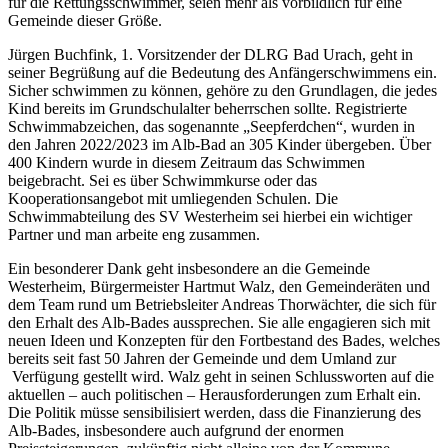
für die Rettungsschwimmer, seien mehr als vorbildlich für eine
Gemeinde dieser Größe.
Jürgen Buchfink, 1. Vorsitzender der DLRG Bad Urach, geht in
seiner Begrüßung auf die Bedeutung des Anfängerschwimmens ein.
Sicher schwimmen zu können, gehöre zu den Grundlagen, die jedes
Kind bereits im Grundschulalter beherrschen sollte. Registrierte
Schwimmabzeichen, das sogenannte „Seepferdchen“, wurden in
den Jahren 2022/2023 im Alb-Bad an 305 Kinder übergeben. Über
400 Kindern wurde in diesem Zeitraum das Schwimmen
beigebracht. Sei es über Schwimmkurse oder das
Kooperationsangebot mit umliegenden Schulen. Die
Schwimmabteilung des SV Westerheim sei hierbei ein wichtiger
Partner und man arbeite eng zusammen.
Ein besonderer Dank geht insbesondere an die Gemeinde
Westerheim, Bürgermeister Hartmut Walz, den Gemeinderäten und
dem Team rund um Betriebsleiter Andreas Thorwächter, die sich für
den Erhalt des Alb-Bades aussprechen. Sie alle engagieren sich mit
neuen Ideen und Konzepten für den Fortbestand des Bades, welches
bereits seit fast 50 Jahren der Gemeinde und dem Umland zur
Verfügung gestellt wird. Walz geht in seinen Schlussworten auf die
aktuellen – auch politischen – Herausforderungen zum Erhalt ein.
Die Politik müsse sensibilisiert werden, dass die Finanzierung des
Alb-Bades, insbesondere auch aufgrund der enormen