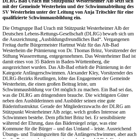
DLRG Bad Urach mit Stützpunkt Westerheimer Alb setzt sich
mit der Gemeinde Westerheim und der Schwimmabteilung des
SV Westerheim unter der Leitung von Anja Tritschler für eine
qualifizierte Schwimmausbildung ein.
Die Ortsgruppe Bad Urach mit Stützpunkt Westerheimer Alb der
Deutschen Lebens-Rettungs-Gesellschaft (DLRG) bewarb sich um
die Auszeichnung „Ausbildungsfreundliches Bad“. Vergangenen
Freitag durfte Bürgermeister Hartmut Walz für das Alb-Bad
Westerheim die Prämierung von Dr. Thomas Brinz, Vorsitzender der
Stiftung Wasserrettung, entgegennehmen. Das Westerheimer Bad ist
damit eines von 35 Bädern in Baden-Württemberg, die
ausgezeichnet wurden. Das Alb-Bad erhielt die Prämierung in der
Kategorie Anfängerschwimmen. Alexander Kley, Vorsitzender des
DLRG-Bezirks Reutlingen, lobte das Engagement der Gemeinde
Westerheim, die einen großen Beitrag leiste, um
Schwimmausbildung vor Ort möglich zu machen. Ein Bad sei das,
was die DLRG am dringendsten brauche. Die wichtigsten Güter
neben den Ausbilderinnen und Ausbilder seinen eine gute
Bäderinfrastruktur. Gerade der Mitgliederzuwachs der DLRG am
Stützpunkt Westerheimer Alb zeige, welch großes Interesse am
Schwimmen bestehe. Dem pflichtet Brinz bei. Er sensibilisierte
während der Ehrung, dass das Bädersiegel zeige, was eine
Kommune für die Bürger – und das Umland – leiste. Ausreichend
Übungs- und Trainingszeiten für die Anfängerschwimmer, aber auch