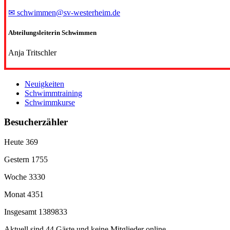
✉ schwimmen@sv-westerheim.de
Abteilungsleiterin Schwimmen
Anja Tritschler
Neuigkeiten
Schwimmtraining
Schwimmkurse
Besucherzähler
Heute
369
Gestern
1755
Woche
3330
Monat
4351
Insgesamt
1389833
Aktuell sind 44 Gäste und keine Mitglieder online