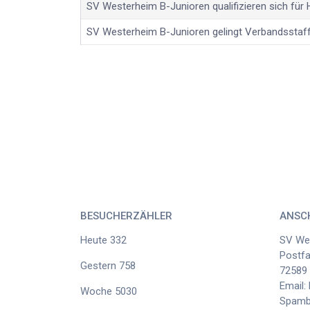
SV Westerheim B-Junioren qualifizieren sich fü
SV Westerheim B-Junioren gelingt Verbandsstaff
BESUCHERZÄHLER
ANSC
Heute
332
SV Wes
Postf
Gestern
758
72589
Email:
Woche
5030
Spambo