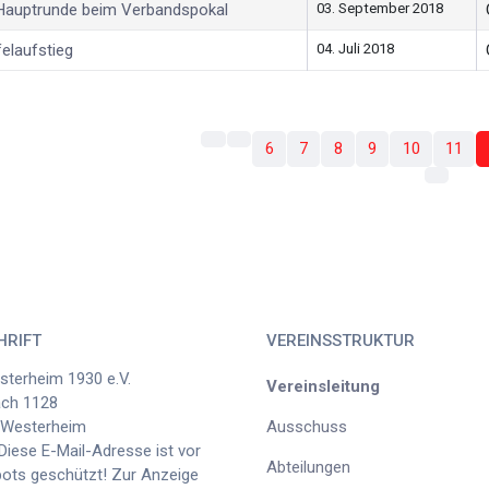
r Hauptrunde beim Verbandspokal
03. September 2018
elaufstieg
04. Juli 2018
6
7
8
9
10
11
HRIFT
VEREINSSTRUKTUR
terheim 1930 e.V.
Vereinsleitung
ach 1128
 Westerheim
Ausschuss
Diese E-Mail-Adresse ist vor
Abteilungen
ts geschützt! Zur Anzeige